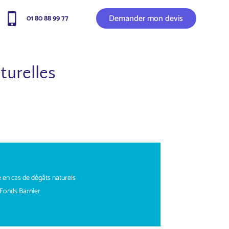
Demander mon devis
01 80 88 99 77
turelles
 en cas de dégâts naturels
u Fonds Barnier