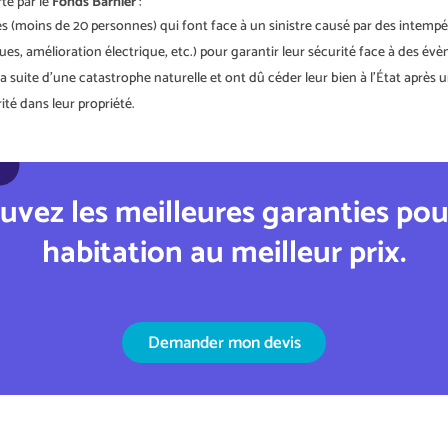
rte par le
Fonds Barnier
:
(moins de 20 personnes) qui font face à un sinistre causé par des intempér
s, amélioration électrique, etc.) pour garantir leur sécurité face à des év
à la suite d’une catastrophe naturelle et ont dû céder leur bien à l’État aprè
ité dans leur propriété.
uvez les meilleures garanties po
habitation
au meilleur prix.
Demander mon devis