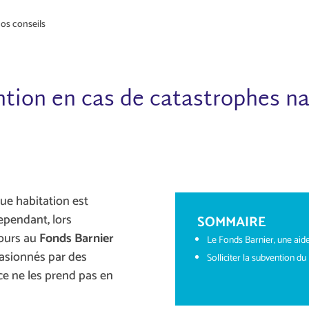
os conseils
ntion en cas de catastrophes na
ue habitation est
ependant, lors
SOMMAIRE
cours au
Fonds Barnier
Le Fonds Barnier, une aide
asionnés par des
Solliciter la subvention d
ce ne les prend pas en