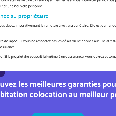
 colocataires ne paie pas son loyer. De même si vous souhaitez partir, vous p
outer une nouvelle personne.
ance au propriétaire
ous devez impérativement la remettre à votre propriétaire. Elle est demandé
tre de rappel. Si vous ne respectez pas les délais ou ne donnez aucune attesta
 assurance.
 ! Si le propriétaire souscrit lui-même à une assurance, vous devrez automa
uvez les meilleures garanties po
bitation colocation
au meilleur pr