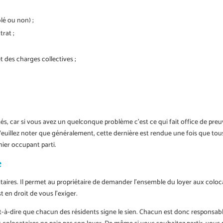
lé ou non) ;
trat ;
t des charges collectives ;
ités, car si vous avez un quelconque problème c’est ce qui fait office de preuv
 Veuillez noter que généralement, cette dernière est rendue une fois que tou
nier occupant parti.
e
aires. Il permet au propriétaire de demander l’ensemble du loyer aux colocat
t en droit de vous l’exiger.
est-à-dire que chacun des résidents signe le sien. Chacun est donc responsab