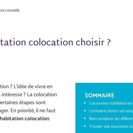
os conseils
tation colocation choisir ?
ion ? L’idée de vivre en
 intéresse ? La colocation
SOMMAIRE
ertaines étapes sont
L’assurance habitation en 
. En priorité, il ne faut
Comment choisir son assu
habitation colocation
.
Bien comparer les différe
Trouver une assurance co