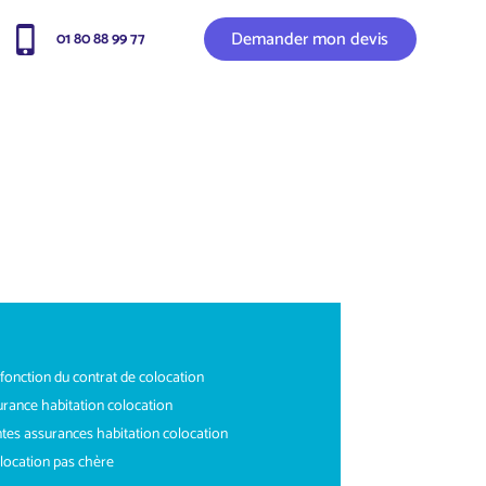
Demander mon devis
01 80 88 99 77
fonction du contrat de colocation
rance habitation colocation
ntes assurances habitation colocation
location pas chère