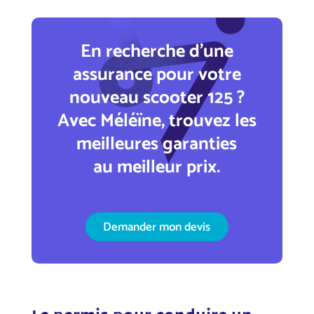
En recherche d'une
assurance pour votre
nouveau scooter 125 ?
Avec Méléïne, trouvez les
meilleures garanties
au meilleur prix.
Demander mon devis